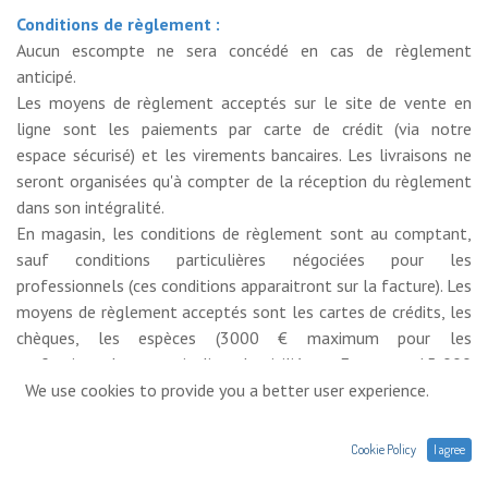
Conditions de règlement :
Aucun escompte ne sera concédé en cas de règlement
anticipé.
Les moyens de règlement acceptés sur le site de vente en
ligne sont les paiements par carte de crédit (via notre
espace sécurisé) et les virements bancaires. Les livraisons ne
seront organisées qu'à compter de la réception du règlement
dans son intégralité.
En magasin, les conditions de règlement sont au comptant,
sauf conditions particulières négociées pour les
professionnels (ces conditions apparaitront sur la facture). Les
moyens de règlement acceptés sont les cartes de crédits, les
chèques, les espèces (3000 € maximum pour les
professionnels et particuliers domiciliés en France et 15 000
€ maximum pour les particuliers non domiciliés en France) et
We use cookies to provide you a better user experience.
les virements bancaires.
Cookie Policy
I agree