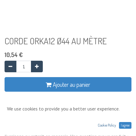
CORDE ORKA12 Ø44 AU MÈTRE
10,54
€
Ajouter au panier
Ajouter à la liste de souhaits
We use cookies to provide you a better user experience.
Conditions générales
Cookie Policy
I agree
Prix exprimés Hors TVA. Expéditions,