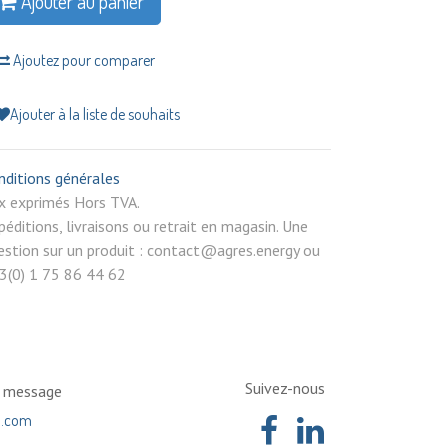
Ajouter au panier
Ajoutez pour comparer
Ajouter à la liste de souhaits
nditions générales
rix exprimés Hors TVA.
péditions, livraisons ou retrait en magasin. Une
estion sur un produit : contact@agres.energy ou
3(0) 1 75 86 44 62
Suivez-nous
n message
a.com