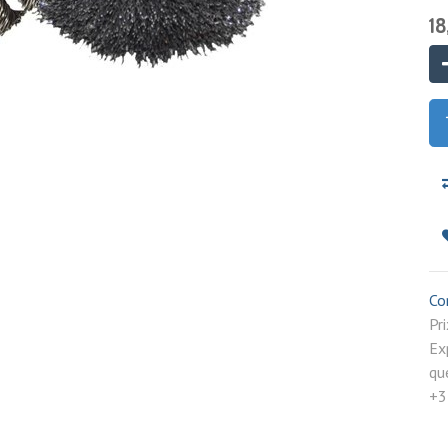
18
Co
P
Ex
qu
+3