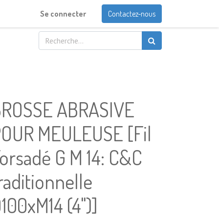
Se connecter
Contactez-nous
BROSSE ABRASIVE
OUR MEULEUSE [Fil
orsadé G M 14: C&C
raditionnelle
100xM14 (4")]