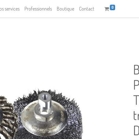
0
os services
Professionnels
Boutique
Contact
P
T
t
D