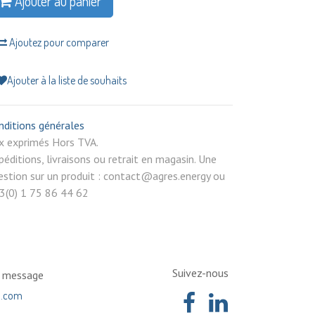
Ajouter au panier
Ajoutez pour comparer
Ajouter à la liste de souhaits
nditions générales
rix exprimés Hors TVA.
péditions, livraisons ou retrait en magasin. Une
estion sur un produit : contact@agres.energy ou
3(0) 1 75 86 44 62
Suivez-nous
n message
a.com