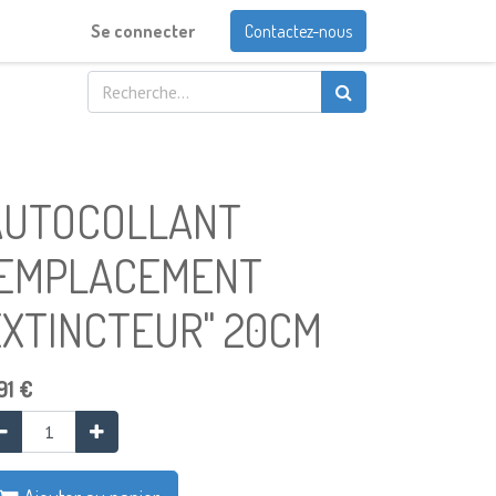
Se connecter
Contactez-nous
AUTOCOLLANT
"EMPLACEMENT
EXTINCTEUR" 20CM
91
€