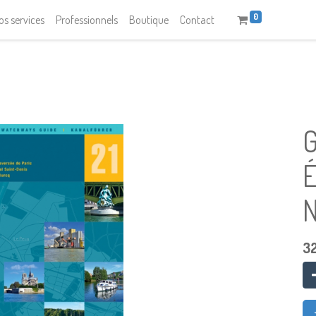
0
os services
Professionnels
Boutique
Contact
G
É
N
3