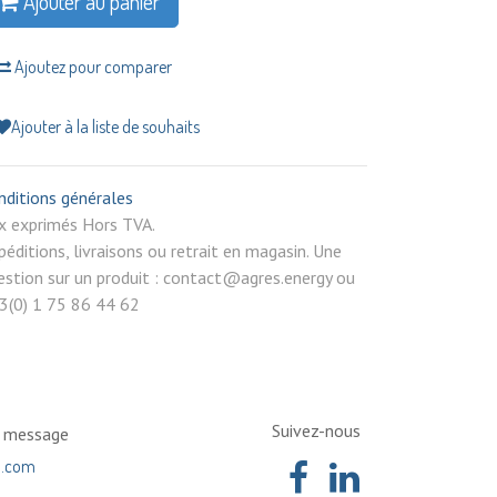
Ajouter au panier
Ajoutez pour comparer
Ajouter à la liste de souhaits
nditions générales
rix exprimés Hors TVA.
péditions, livraisons ou retrait en magasin. Une
estion sur un produit : contact@agres.energy ou
3(0) 1 75 86 44 62
Suivez-nous
n message
a.com