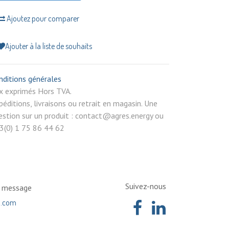
Ajoutez pour comparer
Ajouter à la liste de souhaits
nditions générales
rix exprimés Hors TVA.
péditions, livraisons ou retrait en magasin. Une
estion sur un produit : contact@agres.energy ou
3(0) 1 75 86 44 62
Suivez-nous
n message
a.com