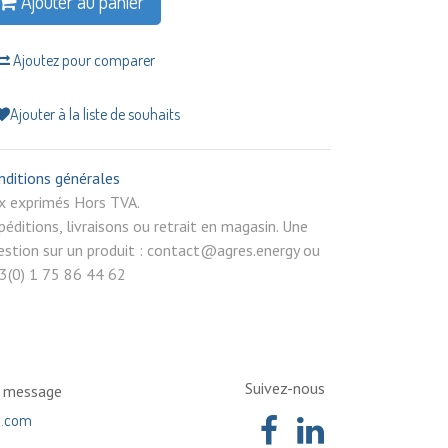
Ajouter au panier
Ajoutez pour comparer
Ajouter à la liste de souhaits
nditions générales
rix exprimés Hors TVA.
péditions, livraisons ou retrait en magasin. Une
estion sur un produit : contact@agres.energy ou
3(0) 1 75 86 44 62
Suivez-nous
n message
a.com