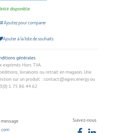
Unité disponible
Ajoutez pour comparer
Ajouter à la liste de souhaits
nditions générales
rix exprimés Hors TVA.
péditions, livraisons ou retrait en magasin. Une
estion sur un produit : contact@agres.energy ou
3(0) 1 75 86 44 62
Suivez-nous
n message
a.com