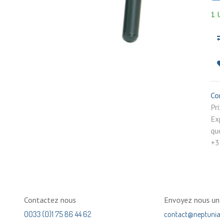
1 
Co
P
Ex
qu
+3
Contactez nous
Envoyez nous u
0033 (0)1 75 86 44 62
contact@neptuni