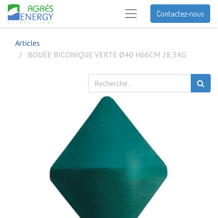
Contactez-nous
Articles
BOUÉE BICONIQUE VERTE Ø40 H66CM 28,5KG