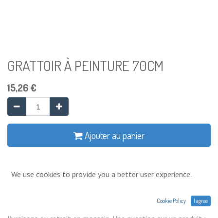
GRATTOIR À PEINTURE 70CM
15,26
€
Ajouter au panier
Ajouter à la liste de souhaits
We use cookies to provide you a better user experience.
Conditions générales
Cookie Policy
I agree
Prix exprimés Hors TVA. Expéditions,