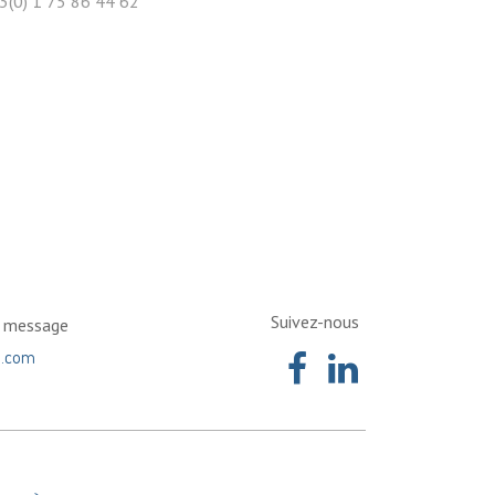
3(0) 1 75 86 44 62
Suivez-nous
n message
a.com