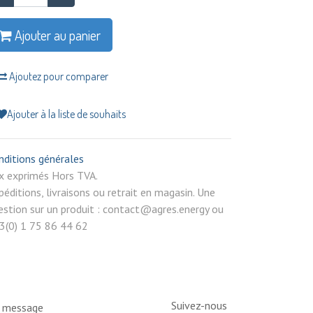
Ajouter au panier
Ajoutez pour comparer
Ajouter à la liste de souhaits
nditions générales
rix exprimés Hors TVA.
péditions, livraisons ou retrait en magasin. Une
estion sur un produit : contact@agres.energy ou
3(0) 1 75 86 44 62
Suivez-nous
n message