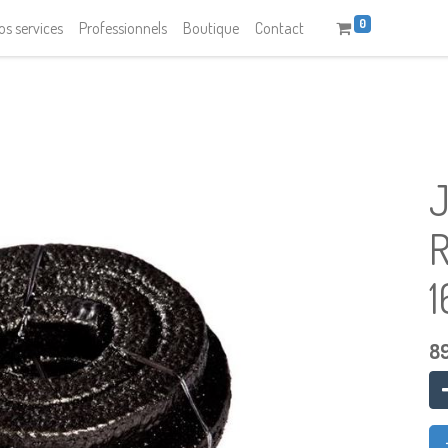
0
os services
Professionnels
Boutique
Contact
J
R
8