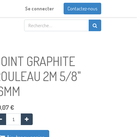
Se connecter
Contactez-nous
OINT GRAPHITE
OULEAU 2M 5/8"
16MM
9,07
€