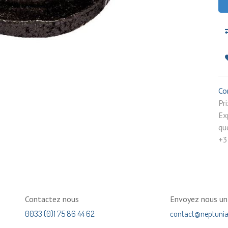
Co
P
Ex
qu
+3
Contactez nous
Envoyez nous u
0033 (0)1 75 86 44 62
contact@neptuni