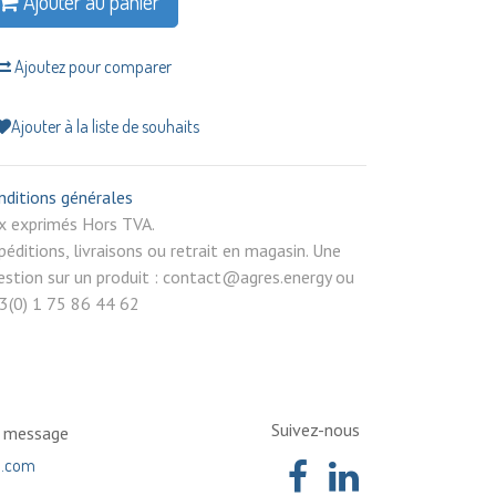
Ajouter au panier
Ajoutez pour comparer
Ajouter à la liste de souhaits
nditions générales
rix exprimés Hors TVA.
péditions, livraisons ou retrait en magasin. Une
estion sur un produit : contact@agres.energy ou
3(0) 1 75 86 44 62
Suivez-nous
n message
a.com