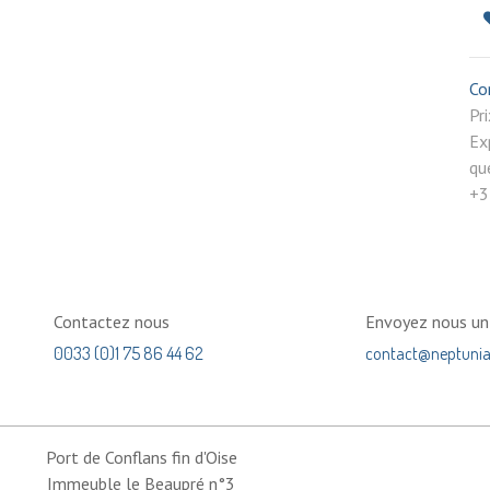
Co
P
Ex
qu
+3
Contactez nous
Envoyez nous u
0033 (0)1 75 86 44 62
contact@neptuni
Port de Conflans fin d'Oise
Immeuble le Beaupré n°3