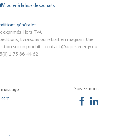
Ajouter à la liste de souhaits
nditions générales
rix exprimés Hors TVA.
péditions, livraisons ou retrait en magasin. Une
estion sur un produit : contact@agres.energy ou
3(0) 1 75 86 44 62
Suivez-nous
n message
a.com