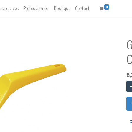
0
os services
Professionnels
Boutique
Contact
G
8,