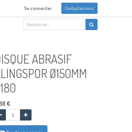
Se connecter
Contactez-nous
ISQUE ABRASIF
KLINGSPOR Ø150MM
180
88
€