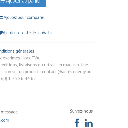
Ajouter au panier
Ajoutez pour comparer
Ajouter à la liste de souhaits
nditions générales
rix exprimés Hors TVA.
péditions, livraisons ou retrait en magasin. Une
estion sur un produit : contact@agres.energy ou
3(0) 1 75 86 44 62
Suivez-nous
n message
a.com