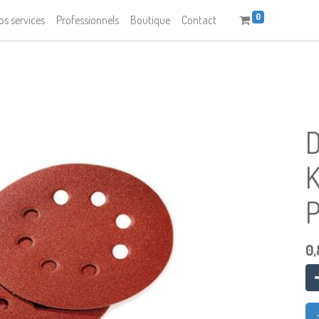
0
os services
Professionnels
Boutique
Contact
D
P
0,