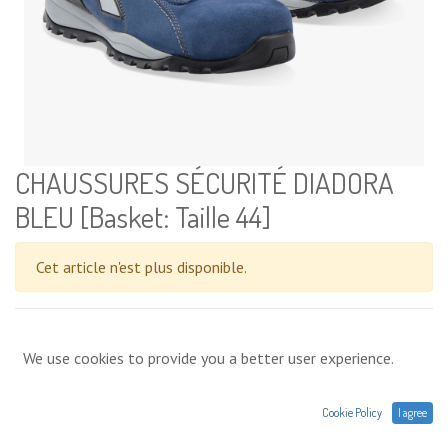
CHAUSSURES SÉCURITÉ DIADORA
BLEU [Basket: Taille 44]
Cet article n'est plus disponible.
Conditions générales
We use cookies to provide you a better user experience.
Prix exprimés Hors TVA. Expéditions,
livraisons ou retrait en magasin. Une question sur un produit :
contact@agres.energy ou +33(0) 1 75 86 44 62
Cookie Policy
I agree