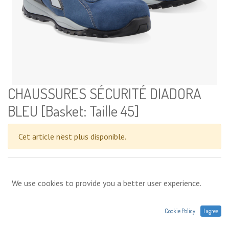
CHAUSSURES SÉCURITÉ DIADORA
BLEU [Basket: Taille 45]
Cet article n'est plus disponible.
Conditions générales
We use cookies to provide you a better user experience.
Prix exprimés Hors TVA. Expéditions,
livraisons ou retrait en magasin. Une question sur un produit :
contact@agres.energy ou +33(0) 1 75 86 44 62
Cookie Policy
I agree