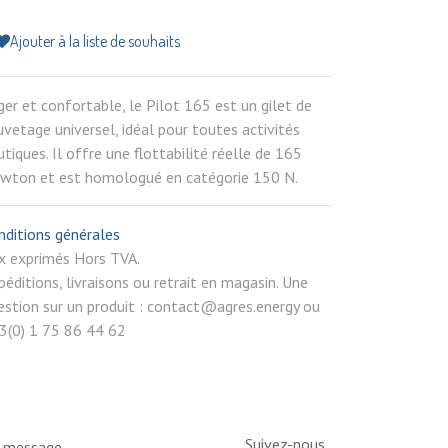
Ajouter à la liste de souhaits
ger et confortable, le Pilot 165 est un gilet de
uvetage universel, idéal pour toutes activités
utiques. Il offre une flottabilité réelle de 165
wton et est homologué en catégorie 150 N.
nditions générales
rix exprimés Hors TVA.
péditions, livraisons ou retrait en magasin. Une
estion sur un produit : contact@agres.energy ou
3(0) 1 75 86 44 62
Suivez-nous
n message