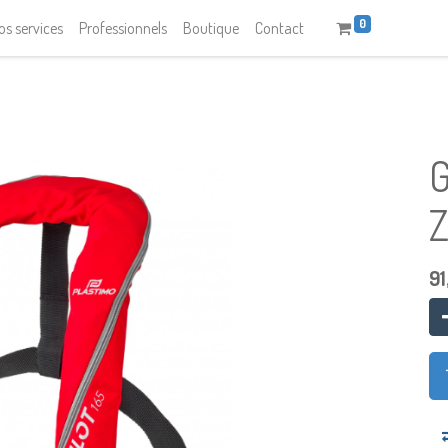
0
os services
Professionnels
Boutique
Contact
G
Z
91