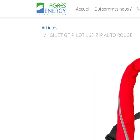
Accueil
Qui sommes nous ?
N
Articles
GILET GF PILOT 165 ZIP AUTO ROUGE