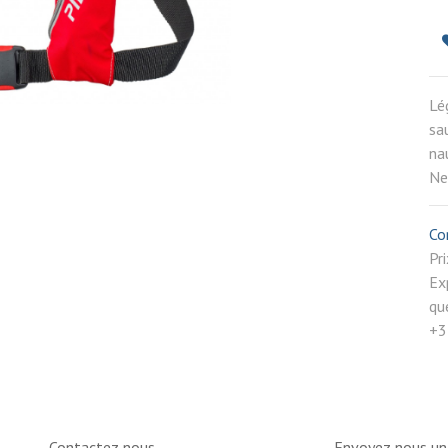
Lé
sa
na
Ne
Co
P
Ex
qu
+3
Contactez nous
Envoyez nous u