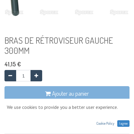
BRAS DE RÉTROVISEUR GAUCHE
300MM
41,15
€
Ajouter au panier
We use cookies to provide you a better user experience.
Temporairement en rupture de stock
Ajouter à la liste de souhaits
Cookie Policy
I agree