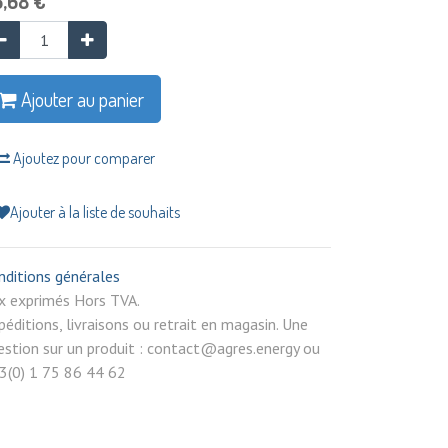
6,68
€
Ajouter au panier
Ajoutez pour comparer
Ajouter à la liste de souhaits
nditions générales
rix exprimés Hors TVA.
péditions, livraisons ou retrait en magasin. Une
estion sur un produit : contact@agres.energy ou
3(0) 1 75 86 44 62