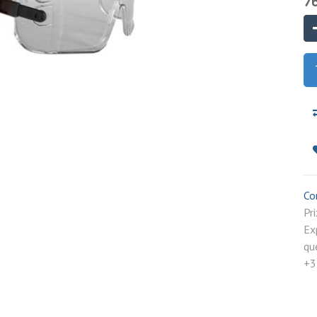
7
Co
P
Ex
qu
+3