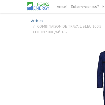
Accueil
Qui sommes nous ?
N
Articles
COMBINAISON DE TRAVAIL BLEU 100%
COTON 300G/M² T62