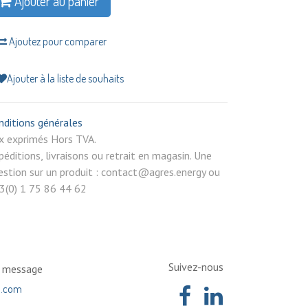
Ajouter au panier
Ajoutez pour comparer
Ajouter à la liste de souhaits
nditions générales
rix exprimés Hors TVA.
péditions, livraisons ou retrait en magasin. Une
estion sur un produit : contact@agres.energy ou
3(0) 1 75 86 44 62
Suivez-nous
n message
a.com