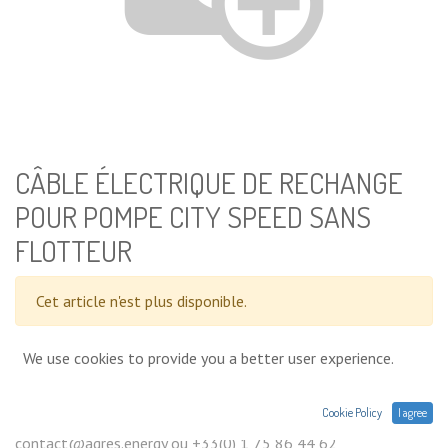
CÂBLE ÉLECTRIQUE DE RECHANGE
POUR POMPE CITY SPEED SANS
FLOTTEUR
Cet article n'est plus disponible.
We use cookies to provide you a better user experience.
Conditions générales
Prix exprimés Hors TVA. Expéditions,
Cookie Policy
I agree
livraisons ou retrait en magasin. Une question sur un produit :
contact@agres.energy ou +33(0) 1 75 86 44 62