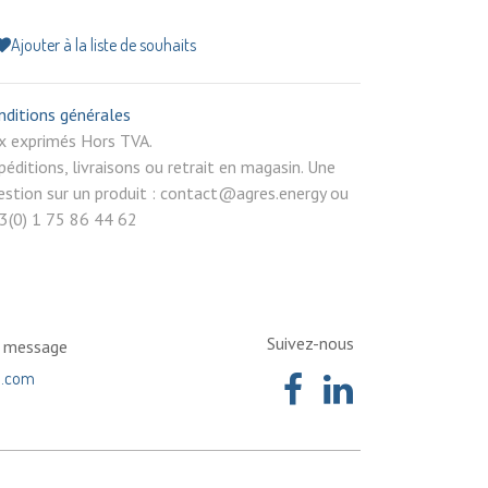
Ajouter à la liste de souhaits
nditions générales
rix exprimés Hors TVA.
péditions, livraisons ou retrait en magasin. Une
estion sur un produit : contact@agres.energy ou
3(0) 1 75 86 44 62
Suivez-nous
n message
a.com