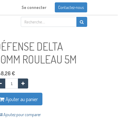
Se connecter
Contactez-nous
DÉFENSE DELTA
60MM ROULEAU 5M
48,26
€
Ajouter au panier
Ajoutez pour comparer