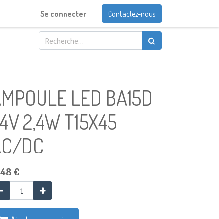
Se connecter
Contactez-nous
AMPOULE LED BA15D
4V 2,4W T15X45
AC/DC
,48
€