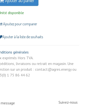
Ajouter au panier
Unité disponible
Ajoutez pour comparer
Ajouter à la liste de souhaits
nditions générales
rix exprimés Hors TVA.
péditions, livraisons ou retrait en magasin. Une
estion sur un produit : contact@agres.energy ou
3(0) 1 75 86 44 62
Suivez-nous
n message