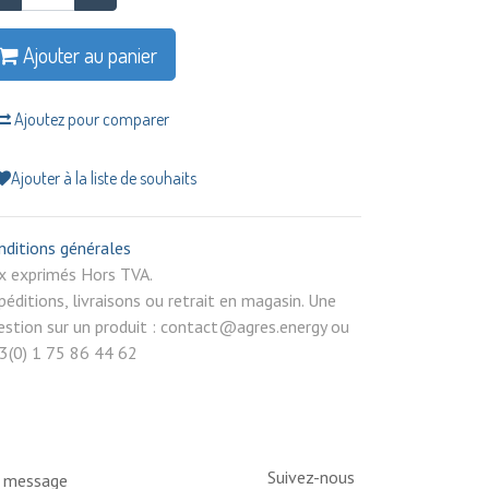
Ajouter au panier
Ajoutez pour comparer
Ajouter à la liste de souhaits
nditions générales
rix exprimés Hors TVA.
péditions, livraisons ou retrait en magasin. Une
estion sur un produit : contact@agres.energy ou
3(0) 1 75 86 44 62
Suivez-nous
n message