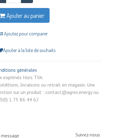
Ajouter au panier
Ajoutez pour comparer
Ajouter à la liste de souhaits
nditions générales
rix exprimés Hors TVA.
péditions, livraisons ou retrait en magasin. Une
estion sur un produit : contact@agres.energy ou
3(0) 1 75 86 44 62
Suivez-nous
n message