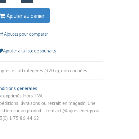
Ajouter au panier
Ajoutez pour comparer
Ajouter à la liste de souhaits
uples et ultralégères (320 g), non coquées.
nditions générales
rix exprimés Hors TVA.
péditions, livraisons ou retrait en magasin. Une
estion sur un produit : contact@agres.energy ou
3(0) 1 75 86 44 62