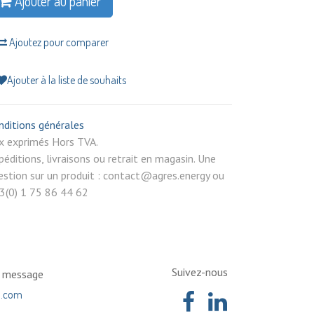
Ajouter au panier
Ajoutez pour comparer
Ajouter à la liste de souhaits
nditions générales
rix exprimés Hors TVA.
péditions, livraisons ou retrait en magasin. Une
estion sur un produit : contact@agres.energy ou
3(0) 1 75 86 44 62
Suivez-nous
n message
a.com