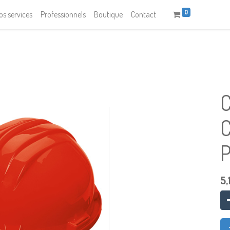
0
os services
Professionnels
Boutique
Contact
5,