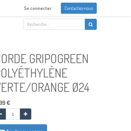
Se connecter
Contactez-nous
CORDE GRIPOGREEN
POLYÉTHYLÈNE
VERTE/ORANGE Ø24
99
€