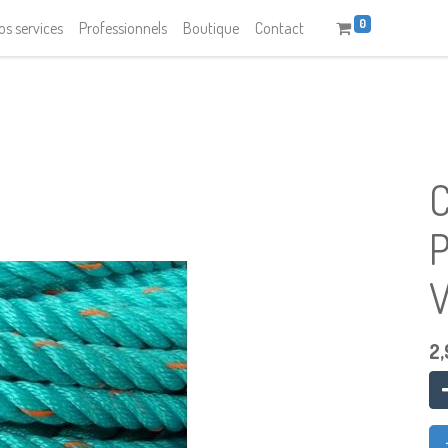
0
os services
Professionnels
Boutique
Contact
2,