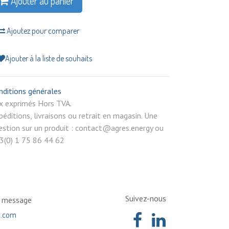
Ajouter au panier
Ajoutez pour comparer
Ajouter à la liste de souhaits
nditions générales
rix exprimés Hors TVA.
péditions, livraisons ou retrait en magasin. Une
estion sur un produit : contact@agres.energy ou
3(0) 1 75 86 44 62
Suivez-nous
n message
a.com