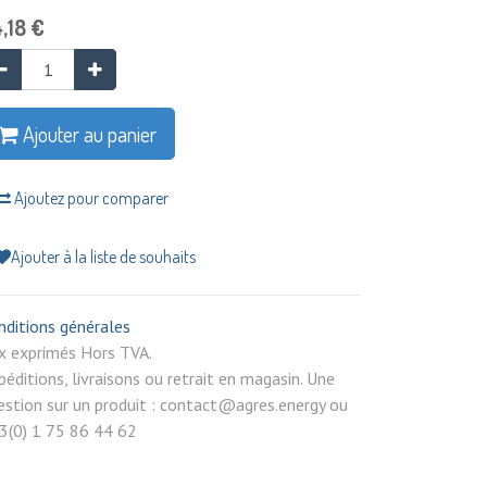
,18
€
Ajouter au panier
Ajoutez pour comparer
Ajouter à la liste de souhaits
nditions générales
rix exprimés Hors TVA.
péditions, livraisons ou retrait en magasin. Une
estion sur un produit : contact@agres.energy ou
3(0) 1 75 86 44 62