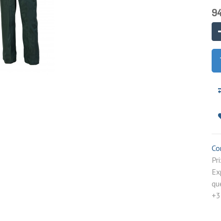
94
Co
P
Ex
qu
+3