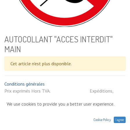
AUTOCOLLANT "ACCES INTERDIT"
MAIN
Cet article n'est plus disponible.
Conditions générales
Prix exprimés Hors TVA. Expéditions,
livraisons ou retrait en magasin. Une question sur un produit :
We use cookies to provide you a better user experience.
contact@agres.energy ou +33(0) 1 75 86 44 62
Cookie Policy
I agree