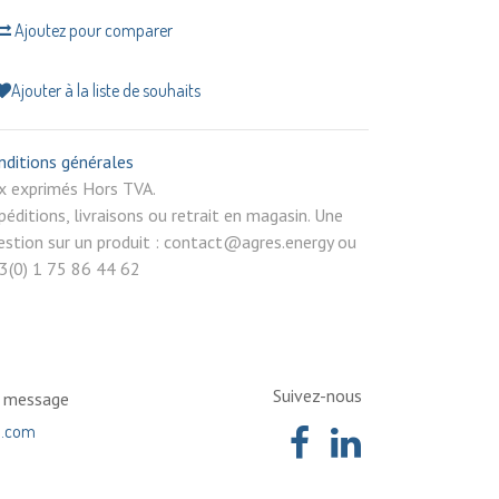
Ajoutez pour comparer
Ajouter à la liste de souhaits
nditions générales
rix exprimés Hors TVA.
péditions, livraisons ou retrait en magasin. Une
estion sur un produit : contact@agres.energy ou
3(0) 1 75 86 44 62
Suivez-nous
n message
a.com