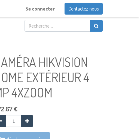
Se connecter
Contactez-nous
AMÉRA HIKVISION
DOME EXTÉRIEUR 4
MP 4XZOOM
72,67
€