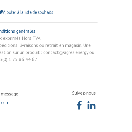
Ajouter à la liste de souhaits
nditions générales
rix exprimés Hors TVA.
péditions, livraisons ou retrait en magasin. Une
estion sur un produit : contact@agres.energy ou
3(0) 1 75 86 44 62
Suivez-nous
n message
a.com