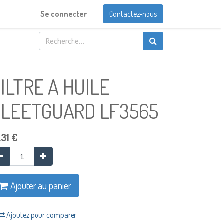
Se connecter
Contactez-nous
ILTRE A HUILE
FLEETGUARD LF3565
,31
€
Ajouter au panier
Ajoutez pour comparer