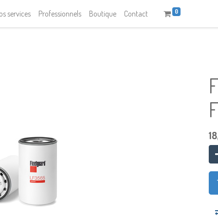
0
os services
Professionnels
Boutique
Contact
F
18