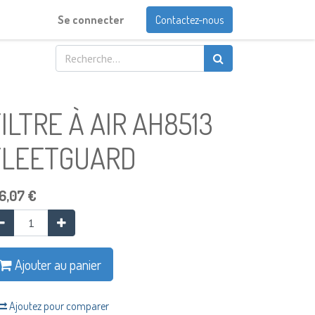
Se connecter
Contactez-nous
ILTRE À AIR AH8513
FLEETGUARD
6,07
€
Ajouter au panier
Ajoutez pour comparer