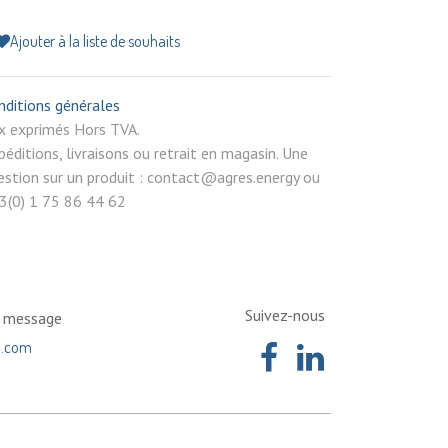
Ajouter à la liste de souhaits
nditions générales
rix exprimés Hors TVA.
péditions, livraisons ou retrait en magasin. Une
estion sur un produit : contact@agres.energy ou
3(0) 1 75 86 44 62
Suivez-nous
n message
a.com