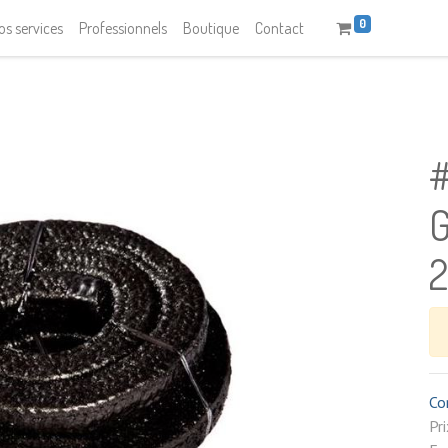
0
os services
Professionnels
Boutique
Contact
#
G
Co
P