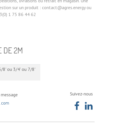
péditions, livraisons ou retrait en magasin. Une
estion sur un produit : contact@agres.energy ou
3(0) 1 75 86 44 62
E DE 2M
5/8'
ou
3/4'
ou
7/8'
Suivez-nous
n message
a.com