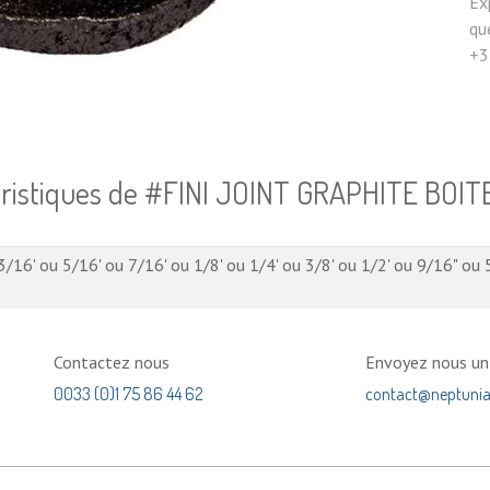
Ex
qu
+3
éristiques de #FINI JOINT GRAPHITE BOIT
3/16'
ou
5/16'
ou
7/16'
ou
1/8'
ou
1/4'
ou
3/8'
ou
1/2'
ou
9/16"
ou
Contactez nous
Envoyez nous u
0033 (0)1 75 86 44 62
contact@neptuni