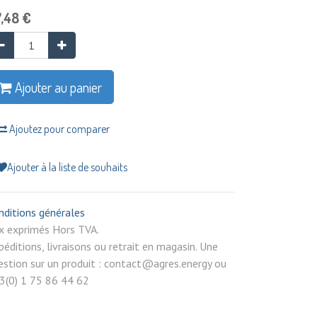
,48
€
Ajouter au panier
Ajoutez pour comparer
Ajouter à la liste de souhaits
nditions générales
rix exprimés Hors TVA.
péditions, livraisons ou retrait en magasin. Une
estion sur un produit : contact@agres.energy ou
3(0) 1 75 86 44 62