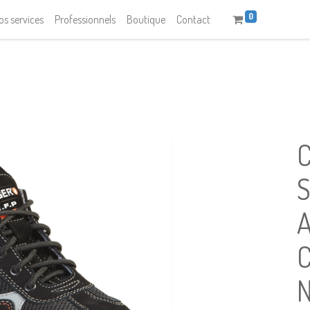
0
os services
Professionnels
Boutique
Contact
C
N