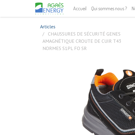
Accueil
Qui sommes nous ?
N
Articles
CHAUSSURES DE SÉCURITÉ GENES
AMAGNÉTIQUE CROUTE DE CUIR T43
NORMES S1PL FO SR