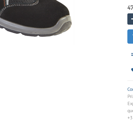
47
Co
P
Ex
qu
+3