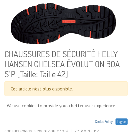
CHAUSSURES DE SÉCURITÉ HELLY
HANSEN CHELSEA ÉVOLUTION BOA
S1P [Taille: Taille 42]
Cet article n'est plus disponible.
We use cookies to provide you a better user experience.
Conditions générales
Prix exprimés Hors TVA. Expéditions,
Cookie Policy
I agree
livraisons ou retrait en magasin. Une question sur un produit :
contact@agres.energy ou +33(0) 1 75 86 44 62