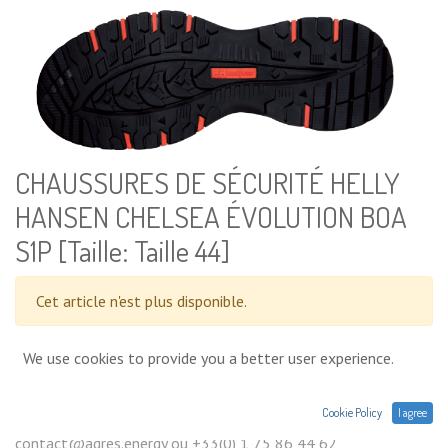
CHAUSSURES DE SÉCURITÉ HELLY
HANSEN CHELSEA ÉVOLUTION BOA
S1P [Taille: Taille 44]
Cet article n'est plus disponible.
We use cookies to provide you a better user experience.
Conditions générales
Prix exprimés Hors TVA. Expéditions,
Cookie Policy
I agree
livraisons ou retrait en magasin. Une question sur un produit :
contact@agres.energy ou +33(0) 1 75 86 44 62