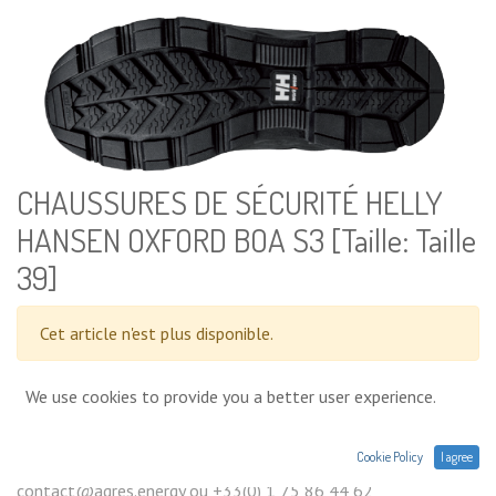
CHAUSSURES DE SÉCURITÉ HELLY
HANSEN OXFORD BOA S3 [Taille: Taille
39]
Cet article n'est plus disponible.
We use cookies to provide you a better user experience.
Conditions générales
Prix exprimés Hors TVA. Expéditions,
Cookie Policy
I agree
livraisons ou retrait en magasin. Une question sur un produit :
contact@agres.energy ou +33(0) 1 75 86 44 62