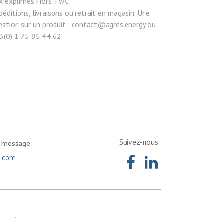
rix exprimés Hors TVA.
péditions, livraisons ou retrait en magasin. Une
estion sur un produit : contact@agres.energy ou
3(0) 1 75 86 44 62
Suivez-nous
n message
a.com