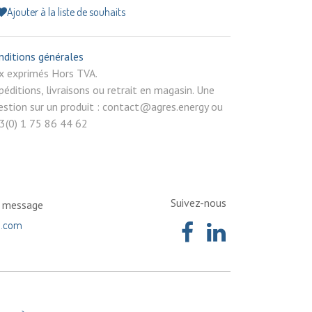
Ajouter à la liste de souhaits
nditions générales
rix exprimés Hors TVA.
péditions, livraisons ou retrait en magasin. Une
estion sur un produit : contact@agres.energy ou
3(0) 1 75 86 44 62
Suivez-nous
n message
a.com