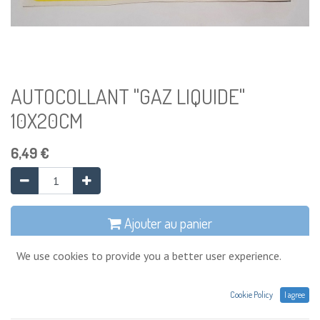
AUTOCOLLANT "GAZ LIQUIDE"
10X20CM
6,49
€
Ajouter au panier
We use cookies to provide you a better user experience.
Temporairement en rupture de stock
Ajouter à la liste de souhaits
Cookie Policy
I agree