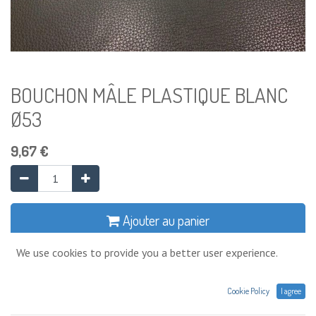
BOUCHON MÂLE PLASTIQUE BLANC
Ø53
9,67
€
Ajouter au panier
We use cookies to provide you a better user experience.
4 Unité disponible
Ajouter à la liste de souhaits
Cookie Policy
I agree