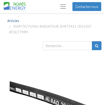
Contactez-nous
Articles
DURITE/TUYAU RADIATEUR DIN73411 ISO1307
Ø19/27MM