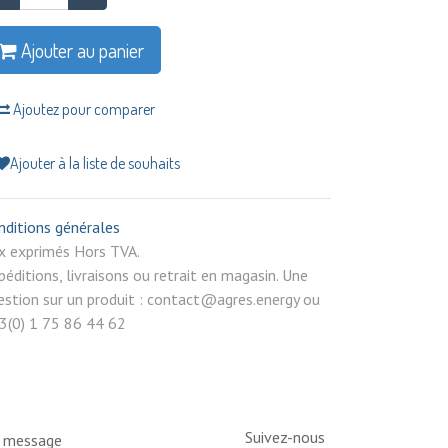
Ajouter au panier
Ajoutez pour comparer
Ajouter à la liste de souhaits
nditions générales
rix exprimés Hors TVA.
péditions, livraisons ou retrait en magasin. Une
estion sur un produit : contact@agres.energy ou
3(0) 1 75 86 44 62
Suivez-nous
n message