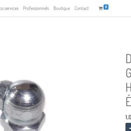
0
os services
Professionnels
Boutique
Contact
D
É
1,