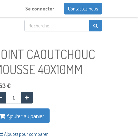
Se connecter
Contactez-nous
JOINT CAOUTCHOUC
MOUSSE 40X10MM
53
€
Ajouter au panier
Ajoutez pour comparer