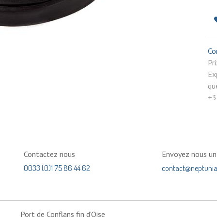
Co
P
Ex
qu
+3
Contactez nous
Envoyez nous u
0033 (0)1 75 86 44 62
contact@neptuni
Port de Conflans fin d'Oise