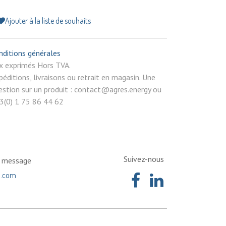
Ajouter à la liste de souhaits
nditions générales
rix exprimés Hors TVA.
péditions, livraisons ou retrait en magasin. Une
estion sur un produit : contact@agres.energy ou
3(0) 1 75 86 44 62
Suivez-nous
n message
a.com