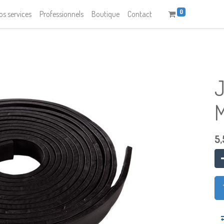
0
os services
Professionnels
Boutique
Contact
5,