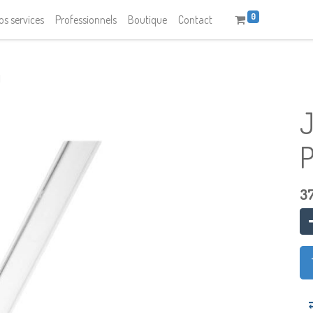
0
os services
Professionnels
Boutique
Contact
M
J
P
37