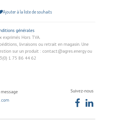
Ajouter à la liste de souhaits
nditions générales
rix exprimés Hors TVA.
péditions, livraisons ou retrait en magasin. Une
estion sur un produit : contact@agres.energy ou
3(0) 1 75 86 44 62
Suivez-nous
n message
a.com