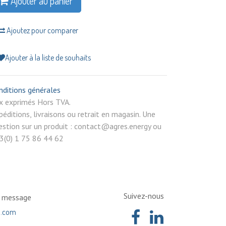
Ajouter au panier
Ajoutez pour comparer
Ajouter à la liste de souhaits
nditions générales
rix exprimés Hors TVA.
péditions, livraisons ou retrait en magasin. Une
estion sur un produit : contact@agres.energy ou
3(0) 1 75 86 44 62
Suivez-nous
n message
a.com