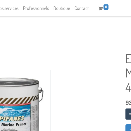
0
os services
Professionnels
Boutique
Contact
E
M
4
9